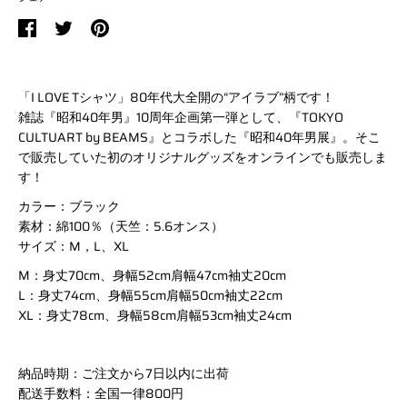
Facebook
Twitter
pinterest
に
に
に
シ
シ
シ
「I LOVE Tシャツ」80年代大全開の“アイラブ”柄です！
ェ
ェ
ェ
雑誌『昭和40年男』10周年企画第一弾として、『TOKYO
ア
ア
ア
CULTUART by BEAMS』とコラボした『昭和40年男展』。そこ
で販売していた初のオリジナルグッズをオンラインでも販売しま
す！
カラー：ブラック
素材：綿100％（天竺：5.6オンス）
サイズ：M，L、XL
M：身丈70cm、身幅52cm肩幅47cm袖丈20cm
L：身丈74cm、身幅55cm肩幅50cm袖丈22cm
XL：身丈78cm、身幅58cm肩幅53cm袖丈24cm
納品時期：ご注文から7日以内に出荷
配送手数料：全国一律800円