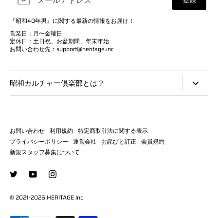
登録
『昭和40年男』に関する最新の情報をお届け！
営業日：月〜金曜日
定休日：土日祝、お盆期間、年末年始
お問い合わせ先：support@heritage.inc
昭和カルチャー倶楽部とは？
昭和カルチャー倶楽部は、雑誌『昭和40年男』の公式オンライ
ンショップです。「心からそのカルチャーを愛する人々に、 絶
対的な価値があるモノを提供する」ことを目指し、昭和を愛する
お問い合わせ
利用規約
特定商取引法に関する表示
人々のノスタルジーをくすぐる高付加価値なアイテムを取り揃え
プライバシーポリシー
運営会社
お詫びと訂正
会員規約
ていきます。
新規スタッフ募集について
© 2021-2026 HERITAGE Inc