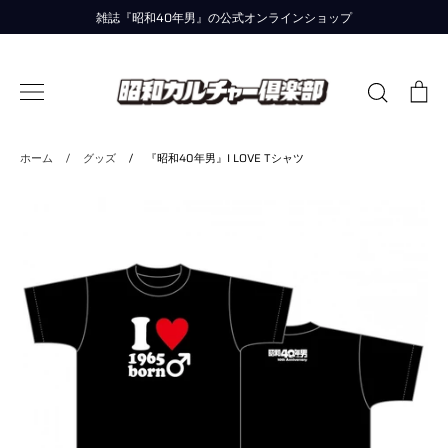
コ
雑誌『昭和40年男』の公式オンラインショップ
ン
テ
ン
検
カ
ツ
索
ー
に
す
ト
移
る
ホーム
/
グッズ
/
『昭和40年男』I LOVE Tシャツ
動
す
る