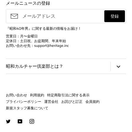
メールニュースの登録
登録
『昭和40年男』に関する最新の情報をお届け！
営業日：月〜金曜日
定休日：土日祝、お盆期間、年末年始
お問い合わせ先：support@heritage.inc
昭和カルチャー倶楽部とは？
昭和カルチャー倶楽部は、雑誌『昭和40年男』の公式オンライ
ンショップです。「心からそのカルチャーを愛する人々に、 絶
対的な価値があるモノを提供する」ことを目指し、昭和を愛する
お問い合わせ
利用規約
特定商取引法に関する表示
人々のノスタルジーをくすぐる高付加価値なアイテムを取り揃え
プライバシーポリシー
運営会社
お詫びと訂正
会員規約
ていきます。
新規スタッフ募集について