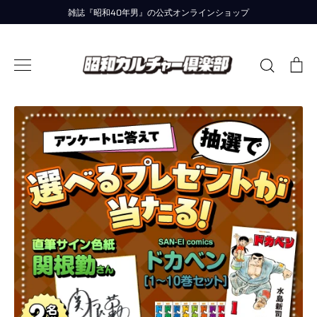
コ
雑誌『昭和40年男』の公式オンラインショップ
ン
テ
ン
検
カ
ツ
索
ー
に
す
ト
移
る
動
す
る