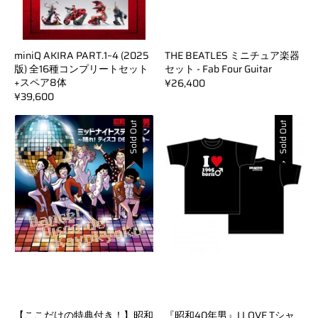
miniQ AKIRA PART.1~4 (2025
THE BEATLES ミニチュア楽器
版) 全16種コンプリートセット
セット - Fab Four Guitar
+スペア8体
¥26,400
¥39,600
Sold Out
Sold Out
【ここだけの特典付き！】昭和
『昭和40年男』I LOVE Tシャ